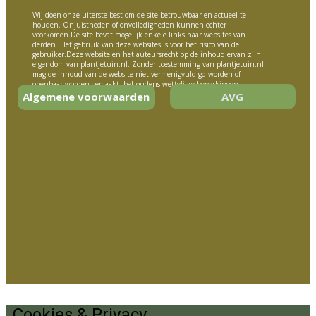
Wij doen onze uiterste best om de site betrouwbaar en actueel te
houden. Onjuistheden of onvolledigheden kunnen echter
voorkomen.De site bevat mogelijk enkele links naar websites van
derden. Het gebruik van deze websites is voor het risico van de
gebruiker.Deze website en het auteursrecht op de inhoud ervan zijn
eigendom van plantjetuin.nl. Zonder toestemming van plantjetuin.nl
mag de inhoud van de website niet vermenigvuldigd worden of
openbaar worden gemaakt, behoudens wettelijke beperkingen.
Algemene voorwaarden
AVG
Cookies & Privacy