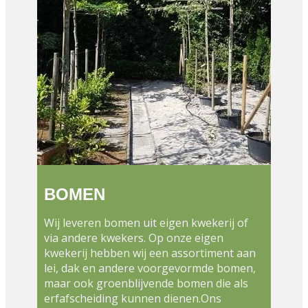
BOMEN
Wij leveren bomen uit eigen kwekerij of
via andere kwekers. Op onze​​ eigen
kwekerij hebben wij een assortiment aan
lei, dak en andere voorgevormde bomen,
maar ook groenblijvende bomen die als
erfafscheiding kunnen dienen.Ons